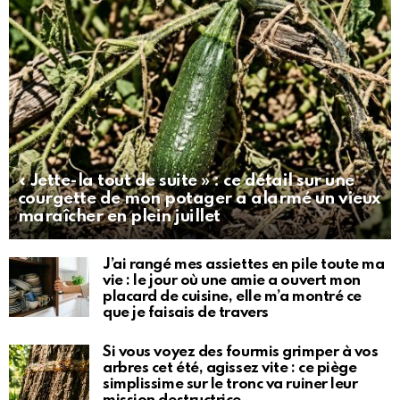
« Jette-la tout de suite » : ce détail sur une
courgette de mon potager a alarmé un vieux
maraîcher en plein juillet
J’ai rangé mes assiettes en pile toute ma
vie : le jour où une amie a ouvert mon
placard de cuisine, elle m’a montré ce
que je faisais de travers
Si vous voyez des fourmis grimper à vos
arbres cet été, agissez vite : ce piège
simplissime sur le tronc va ruiner leur