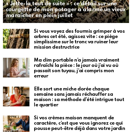
« Jette-la tout de suite » : ce détail sur une
courgette de mon potager a alarmé un vieux
maraîcher en plein juillet
Si vous voyez des fourmis grimper à vos
arbres cet été, agissez vite : ce piège
simplissime sur le tronc va ruiner leur
mission destructrice
Ma clim portable n’a jamais vraiment
rafraîchi la pièce : le jour où j’ai vu où
passait son tuyau, j’ai compris mon
erreur
Elle sort une miche dorée chaque
semaine sans jamais réchauffer sa
maison : sa méthode d’été intrigue tout
le quartier
Si vos crèmes maison manquent de
caractère, c’est que vous ignorez ce qui
pousse peut-être déjà dans votre jardin