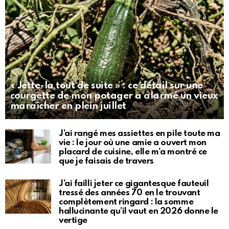
« Jette-la tout de suite » : ce détail sur une
courgette de mon potager a alarmé un vieux
maraîcher en plein juillet
J’ai rangé mes assiettes en pile toute ma
vie : le jour où une amie a ouvert mon
placard de cuisine, elle m’a montré ce
que je faisais de travers
J’ai failli jeter ce gigantesque fauteuil
tressé des années 70 en le trouvant
complètement ringard : la somme
hallucinante qu’il vaut en 2026 donne le
vertige