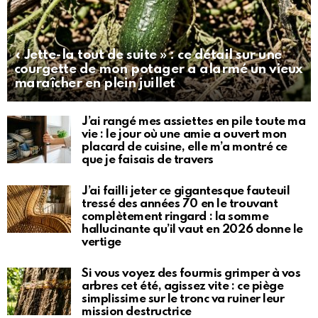
« Jette-la tout de suite » : ce détail sur une
courgette de mon potager a alarmé un vieux
maraîcher en plein juillet
J’ai rangé mes assiettes en pile toute ma
vie : le jour où une amie a ouvert mon
placard de cuisine, elle m’a montré ce
que je faisais de travers
J’ai failli jeter ce gigantesque fauteuil
tressé des années 70 en le trouvant
complètement ringard : la somme
hallucinante qu’il vaut en 2026 donne le
vertige
Si vous voyez des fourmis grimper à vos
arbres cet été, agissez vite : ce piège
simplissime sur le tronc va ruiner leur
mission destructrice