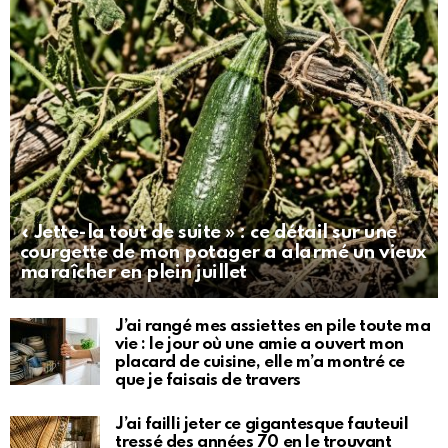
« Jette-la tout de suite » : ce détail sur une
courgette de mon potager a alarmé un vieux
maraîcher en plein juillet
J’ai rangé mes assiettes en pile toute ma
vie : le jour où une amie a ouvert mon
placard de cuisine, elle m’a montré ce
que je faisais de travers
J’ai failli jeter ce gigantesque fauteuil
tressé des années 70 en le trouvant