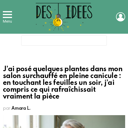
L
Menu
Search
for:
J’ai posé quelques plantes dans mon
salon surchauffé en pleine canicule :
en touchant les feuilles un soir, j’ai
compris ce qui rafraîchissait
vraiment la pièce
par
Amara L.