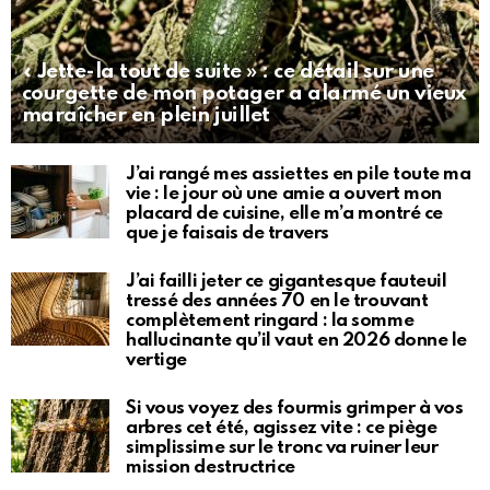
« Jette-la tout de suite » : ce détail sur une
courgette de mon potager a alarmé un vieux
maraîcher en plein juillet
J’ai rangé mes assiettes en pile toute ma
vie : le jour où une amie a ouvert mon
placard de cuisine, elle m’a montré ce
que je faisais de travers
J’ai failli jeter ce gigantesque fauteuil
tressé des années 70 en le trouvant
complètement ringard : la somme
hallucinante qu’il vaut en 2026 donne le
vertige
Si vous voyez des fourmis grimper à vos
arbres cet été, agissez vite : ce piège
simplissime sur le tronc va ruiner leur
mission destructrice