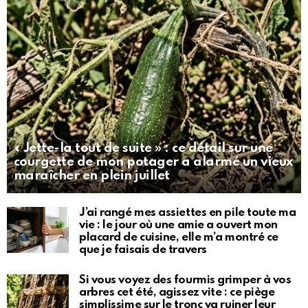
« Jette-la tout de suite » : ce détail sur une
courgette de mon potager a alarmé un vieux
maraîcher en plein juillet
J’ai rangé mes assiettes en pile toute ma
vie : le jour où une amie a ouvert mon
placard de cuisine, elle m’a montré ce
que je faisais de travers
Si vous voyez des fourmis grimper à vos
arbres cet été, agissez vite : ce piège
simplissime sur le tronc va ruiner leur