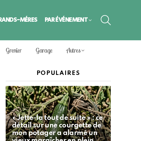
SEARCH
GRANDS-MÈRES
PAR ÉVÈNEMENT
Grenier
Garage
Autres
POPULAIRES
« Jette-la tout de suite » : ce
détail sur une courgette de
mon potager a alarmé un
vieux maraîcher en plein