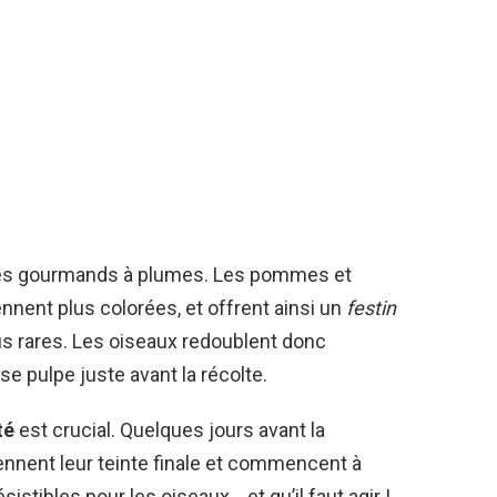
 des gourmands à plumes. Les pommes et
nnent plus colorées, et offrent ainsi un
festin
us rares. Les oiseaux redoublent donc
se pulpe juste avant la récolte.
té
est crucial. Quelques jours avant la
ennent leur teinte finale et commencent à
résistibles pour les oiseaux… et qu’il faut agir !