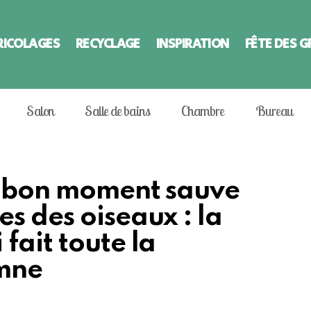
RICOLAGES
RECYCLAGE
INSPIRATION
FÊTE DES 
Salon
Salle de bains
Chambre
Bureau
au bon moment sauve
s des oiseaux : la
fait toute la
omne