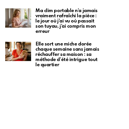
Ma clim portable n’a jamais
vraiment rafraîchi la pièce :
le jour où j’ai vu où passait
son tuyau, j’ai compris mon
erreur
Elle sort une miche dorée
chaque semaine sans jamais
réchauffer sa maison : sa
méthode d’été intrigue tout
le quartier