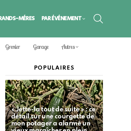
SEARCH
GRANDS-MÈRES
PAR ÉVÈNEMENT
Grenier
Garage
Autres
POPULAIRES
« Jette-la tout de suite » : ce
détail sur une courgette de
mon potager a alarmé un
vieux maraîcher en plein