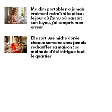
Ma clim portable n’a jamais
vraiment rafraîchi la pièce :
le jour où j’ai vu où passait
son tuyau, j’ai compris mon
erreur
Elle sort une miche dorée
chaque semaine sans jamais
réchauffer sa maison : sa
méthode d’été intrigue tout
le quartier