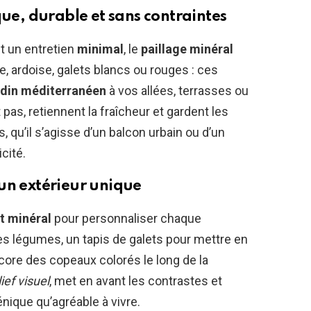
que, durable et sans contraintes
t un entretien
minimal
, le
paillage minéral
e, ardoise, galets blancs ou rouges : ces
rdin méditerranéen
à vos allées, terrasses ou
as, retiennent la fraîcheur et gardent les
 qu’il s’agisse d’un balcon urbain ou d’un
cité.
un extérieur unique
t minéral
pour personnaliser chaque
des légumes, un tapis de galets pour mettre en
ncore des copeaux colorés le long de la
lief visuel
, met en avant les contrastes et
nique qu’agréable à vivre.