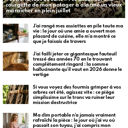
courgette de mon potager a alarmé un vieux
maraîcher en plein juillet
J’ai rangé mes assiettes en pile toute ma
vie : le jour où une amie a ouvert mon
placard de cuisine, elle m’a montré ce
que je faisais de travers
J’ai failli jeter ce gigantesque fauteuil
tressé des années 70 en le trouvant
complètement ringard : la somme
hallucinante qu’il vaut en 2026 donne le
vertige
Si vous voyez des fourmis grimper à vos
arbres cet été, agissez vite : ce piège
simplissime sur le tronc va ruiner leur
mission destructrice
Ma clim portable n’a jamais vraiment
rafraîchi la pièce : le jour où j’ai vu où
passait son tuyau, j’ai compris mon