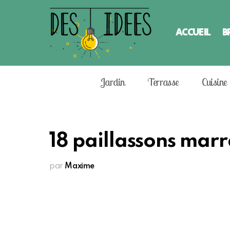
ACCUEIL
B
Jardin
Terrasse
Cuisine
18 paillassons marr
par
Maxime