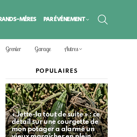
SEARCH
GRANDS-MÈRES
PAR ÉVÈNEMENT
Grenier
Garage
Autres
POPULAIRES
« Jette-la tout de suite » : ce
détail sur une courgette de
mon potager a alarmé un
vieux maraîcher en plein