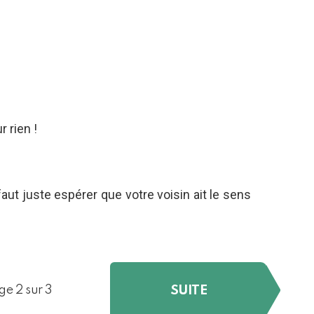
 rien !
 faut juste espérer que votre voisin ait le sens
SUITE
ge 2 sur 3