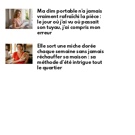
Ma clim portable n’a jamais
vraiment rafraîchi la pièce :
le jour où j’ai vu où passait
son tuyau, j’ai compris mon
erreur
Elle sort une miche dorée
chaque semaine sans jamais
réchauffer sa maison : sa
méthode d’été intrigue tout
le quartier