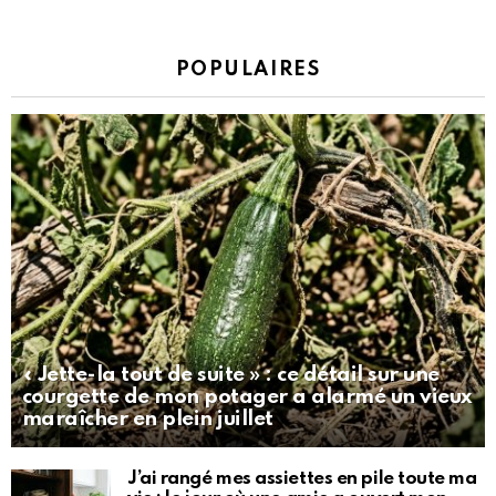
POPULAIRES
« Jette-la tout de suite » : ce détail sur une
courgette de mon potager a alarmé un vieux
maraîcher en plein juillet
J’ai rangé mes assiettes en pile toute ma