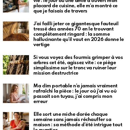
vie : le jour où une amie a ouvert mon
placard de cuisine, elle m’a montré ce
que je faisais de travers
J’ai failli jeter ce gigantesque fauteuil
tressé des années 70 en le trouvant
complètement ringard : la somme
hallucinante qu’il vaut en 2026 donne le
vertige
Si vous voyez des fourmis grimper à vos
arbres cet été, agissez vite : ce piège
simplissime sur le tronc va ruiner leur
mission destructrice
Ma clim portable n’a jamais vraiment
rafraîchi la pièce : le jour où j’ai vu où
passait son tuyau, j’ai compris mon
erreur
Elle sort une miche dorée chaque
semaine sans jamais réchauffer sa
maison : sa méthode d’été intrigue tout