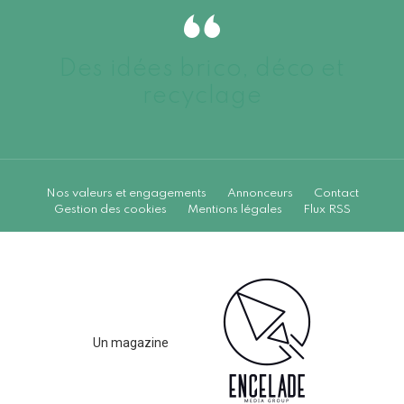
Des idées brico, déco et
recyclage
Nos valeurs et engagements
Annonceurs
Contact
Gestion des cookies
Mentions légales
Flux RSS
Un magazine