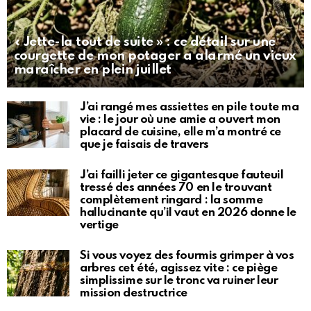
« Jette-la tout de suite » : ce détail sur une
courgette de mon potager a alarmé un vieux
maraîcher en plein juillet
J’ai rangé mes assiettes en pile toute ma
vie : le jour où une amie a ouvert mon
placard de cuisine, elle m’a montré ce
que je faisais de travers
J’ai failli jeter ce gigantesque fauteuil
tressé des années 70 en le trouvant
complètement ringard : la somme
hallucinante qu’il vaut en 2026 donne le
vertige
Si vous voyez des fourmis grimper à vos
arbres cet été, agissez vite : ce piège
simplissime sur le tronc va ruiner leur
mission destructrice