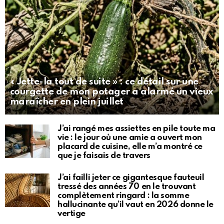
« Jette-la tout de suite » : ce détail sur une
courgette de mon potager a alarmé un vieux
maraîcher en plein juillet
J’ai rangé mes assiettes en pile toute ma
vie : le jour où une amie a ouvert mon
placard de cuisine, elle m’a montré ce
que je faisais de travers
J’ai failli jeter ce gigantesque fauteuil
tressé des années 70 en le trouvant
complètement ringard : la somme
hallucinante qu’il vaut en 2026 donne le
vertige