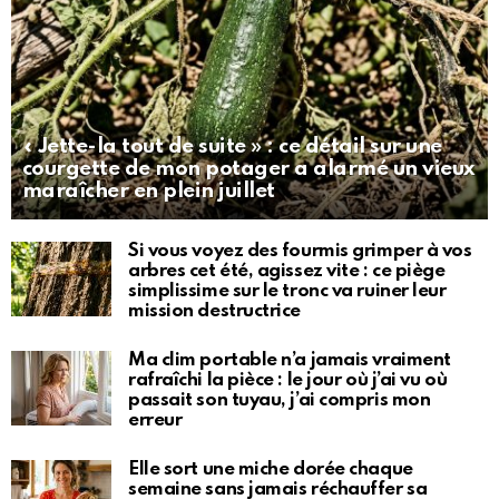
« Jette-la tout de suite » : ce détail sur une
courgette de mon potager a alarmé un vieux
maraîcher en plein juillet
Si vous voyez des fourmis grimper à vos
arbres cet été, agissez vite : ce piège
simplissime sur le tronc va ruiner leur
mission destructrice
Ma clim portable n’a jamais vraiment
rafraîchi la pièce : le jour où j’ai vu où
passait son tuyau, j’ai compris mon
erreur
Elle sort une miche dorée chaque
semaine sans jamais réchauffer sa