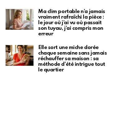
Ma clim portable n’a jamais
vraiment rafraîchi la pièce :
le jour où j’ai vu où passait
son tuyau, j’ai compris mon
erreur
Elle sort une miche dorée
chaque semaine sans jamais
réchauffer sa maison : sa
méthode d’été intrigue tout
le quartier