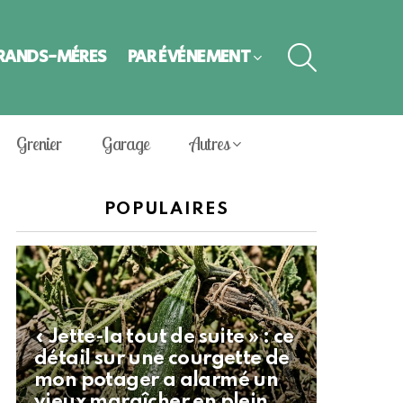
SEARCH
GRANDS-MÈRES
PAR ÉVÈNEMENT
Grenier
Garage
Autres
POPULAIRES
« Jette-la tout de suite » : ce
détail sur une courgette de
mon potager a alarmé un
vieux maraîcher en plein