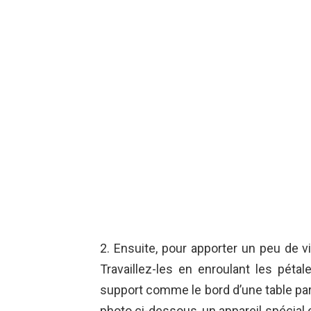
2. Ensuite, pour apporter un peu de v
Travaillez-les en enroulant les pét
support comme le bord d’une table par
photo ci-dessous, un appareil spécial est