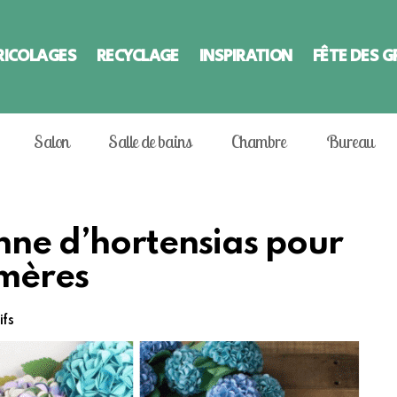
RICOLAGES
RECYCLAGE
INSPIRATION
FÊTE DES 
Salon
Salle de bains
Chambre
Bureau
nne d’hortensias pour
-mères
ifs