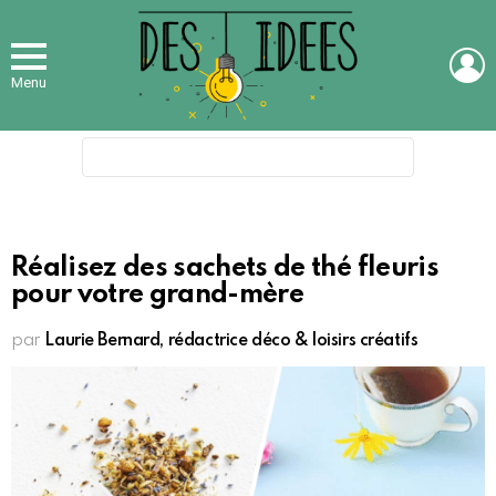
L
Menu
Search
for:
Réalisez des sachets de thé fleuris
pour votre grand-mère
par
Laurie Bernard, rédactrice déco & loisirs créatifs