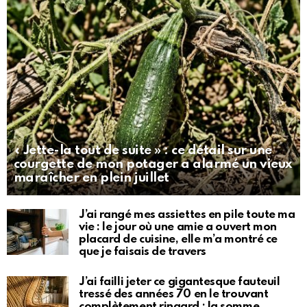
« Jette-la tout de suite » : ce détail sur une
courgette de mon potager a alarmé un vieux
maraîcher en plein juillet
J’ai rangé mes assiettes en pile toute ma
vie : le jour où une amie a ouvert mon
placard de cuisine, elle m’a montré ce
que je faisais de travers
J’ai failli jeter ce gigantesque fauteuil
tressé des années 70 en le trouvant
complètement ringard : la somme