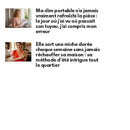
Ma clim portable n’a jamais
vraiment rafraîchi la pièce :
le jour où j’ai vu où passait
son tuyau, j’ai compris mon
erreur
Elle sort une miche dorée
chaque semaine sans jamais
réchauffer sa maison : sa
méthode d’été intrigue tout
le quartier