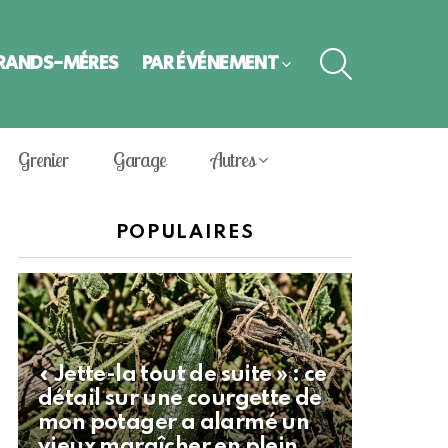
SEARCH
GRANDS-MÈRES
PAR ÉVÈNEMENT
Grenier
Garage
Autres
POPULAIRES
« Jette-la tout de suite » : ce
détail sur une courgette de
mon potager a alarmé un
vieux maraîcher en plein