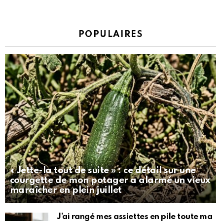
POPULAIRES
« Jette-la tout de suite » : ce détail sur une
courgette de mon potager a alarmé un vieux
maraîcher en plein juillet
J’ai rangé mes assiettes en pile toute ma