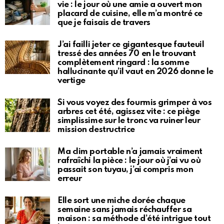
vie : le jour où une amie a ouvert mon
placard de cuisine, elle m’a montré ce
que je faisais de travers
J’ai failli jeter ce gigantesque fauteuil
tressé des années 70 en le trouvant
complètement ringard : la somme
hallucinante qu’il vaut en 2026 donne le
vertige
Si vous voyez des fourmis grimper à vos
arbres cet été, agissez vite : ce piège
simplissime sur le tronc va ruiner leur
mission destructrice
Ma clim portable n’a jamais vraiment
rafraîchi la pièce : le jour où j’ai vu où
passait son tuyau, j’ai compris mon
erreur
Elle sort une miche dorée chaque
semaine sans jamais réchauffer sa
maison : sa méthode d’été intrigue tout