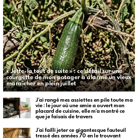
« Jette-la tout de suite » : ce détail sur une
courgette de mon potager a alarmé un vieux
maraîcher en plein juillet
J’ai rangé mes assiettes en pile toute ma
vie : le jour où une amie a ouvert mon
placard de cuisine, elle m’a montré ce
que je faisais de travers
J’ai failli jeter ce gigantesque fauteuil
tressé des années 70 en le trouvant