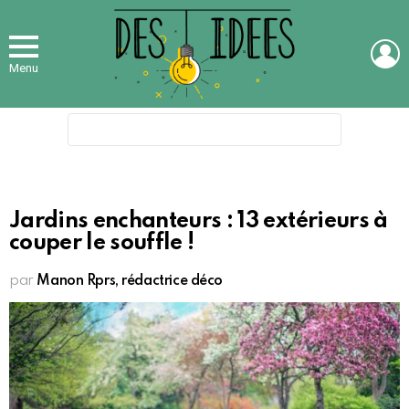
L
Menu
Search
for:
Jardins enchanteurs : 13 extérieurs à
couper le souffle !
par
Manon Rprs, rédactrice déco