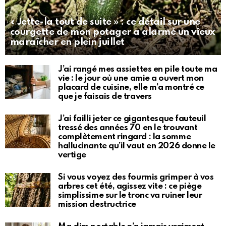
« Jette-la tout de suite » : ce détail sur une
courgette de mon potager a alarmé un vieux
maraîcher en plein juillet
J’ai rangé mes assiettes en pile toute ma
vie : le jour où une amie a ouvert mon
placard de cuisine, elle m’a montré ce
que je faisais de travers
J’ai failli jeter ce gigantesque fauteuil
tressé des années 70 en le trouvant
complètement ringard : la somme
hallucinante qu’il vaut en 2026 donne le
vertige
Si vous voyez des fourmis grimper à vos
arbres cet été, agissez vite : ce piège
simplissime sur le tronc va ruiner leur
mission destructrice