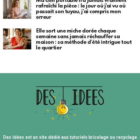
Ma clim portable n’a jamais vraiment
rafraîchi la pièce : le jour où j’ai vu où
passait son tuyau, j’ai compris mon
erreur
Elle sort une miche dorée chaque
semaine sans jamais réchauffer sa
maison : sa méthode d’été intrigue tout
le quartier
Des Idées est un site dédié aux tutoriels bricolage ou recyclage