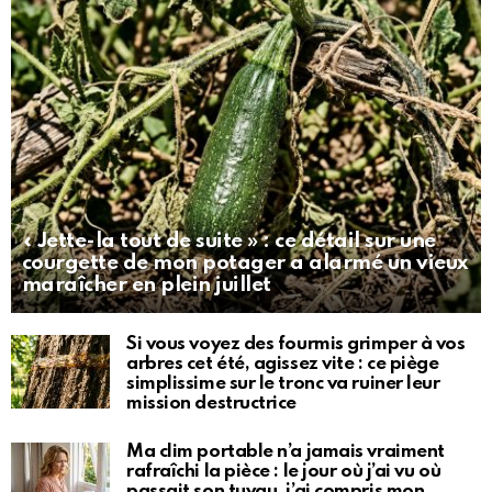
« Jette-la tout de suite » : ce détail sur une
courgette de mon potager a alarmé un vieux
maraîcher en plein juillet
Si vous voyez des fourmis grimper à vos
arbres cet été, agissez vite : ce piège
simplissime sur le tronc va ruiner leur
mission destructrice
Ma clim portable n’a jamais vraiment
rafraîchi la pièce : le jour où j’ai vu où
passait son tuyau, j’ai compris mon