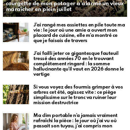
courgette de mon potager a alarmé un vieux
maraîcher en plein juillet
J’ai rangé mes assiettes en pile toute ma
vie : le jour où une amie a ouvert mon
placard de cuisine, elle m’a montré ce
que je faisais de travers
J’ai failli jeter ce gigantesque fauteuil
tressé des années 70 en le trouvant
complètement ringard : la somme
hallucinante qu’il vaut en 2026 donne le
vertige
Si vous voyez des fourmis grimper à vos
arbres cet été, agissez vite : ce piège
simplissime sur le tronc va ruiner leur
mission destructrice
Ma clim portable n’a jamais vraiment
rafraîchi la pièce : le jour où j’ai vu où
passait son tuyau, j’ai compris mon