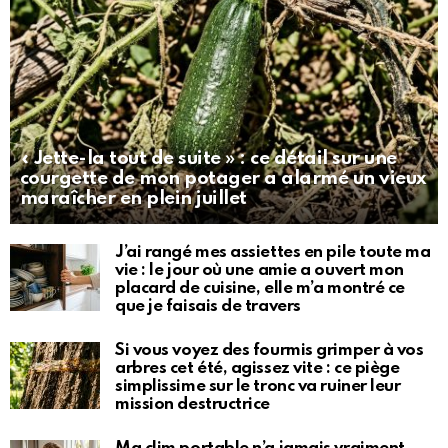
« Jette-la tout de suite » : ce détail sur une
courgette de mon potager a alarmé un vieux
maraîcher en plein juillet
J’ai rangé mes assiettes en pile toute ma
vie : le jour où une amie a ouvert mon
placard de cuisine, elle m’a montré ce
que je faisais de travers
Si vous voyez des fourmis grimper à vos
arbres cet été, agissez vite : ce piège
simplissime sur le tronc va ruiner leur
mission destructrice