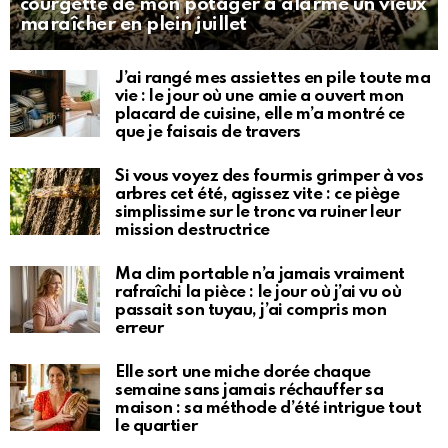
courgette de mon potager a alarmé un vieux
maraîcher en plein juillet
J’ai rangé mes assiettes en pile toute ma
vie : le jour où une amie a ouvert mon
placard de cuisine, elle m’a montré ce
que je faisais de travers
Si vous voyez des fourmis grimper à vos
arbres cet été, agissez vite : ce piège
simplissime sur le tronc va ruiner leur
mission destructrice
Ma clim portable n’a jamais vraiment
rafraîchi la pièce : le jour où j’ai vu où
passait son tuyau, j’ai compris mon
erreur
Elle sort une miche dorée chaque
semaine sans jamais réchauffer sa
maison : sa méthode d’été intrigue tout
le quartier