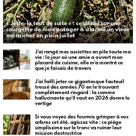
« Jette-la tout de suite » : ce détail sur une
courgette de mon potager a alarmé un vieux
maraîcher en plein juillet
J’ai rangé mes assiettes en pile toute ma
vie : le jour où une amie a ouvert mon
placard de cuisine, elle m’a montré ce
que je faisais de travers
J’ai failli jeter ce gigantesque fauteuil
tressé des années 70 en le trouvant
complètement ringard : la somme
hallucinante qu’il vaut en 2026 donne le
vertige
Si vous voyez des fourmis grimper à vos
arbres cet été, agissez vite : ce piège
simplissime sur le tronc va ruiner leur
mission destructrice