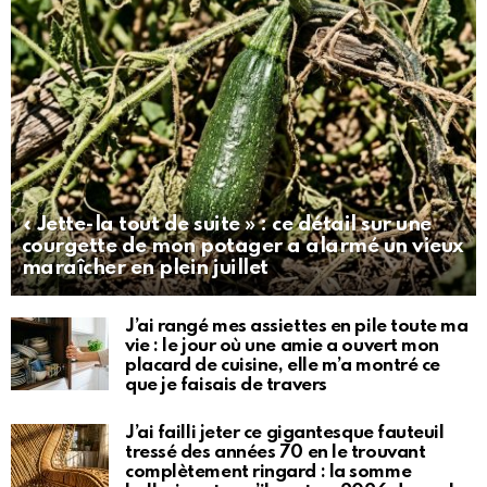
« Jette-la tout de suite » : ce détail sur une
courgette de mon potager a alarmé un vieux
maraîcher en plein juillet
J’ai rangé mes assiettes en pile toute ma
vie : le jour où une amie a ouvert mon
placard de cuisine, elle m’a montré ce
que je faisais de travers
J’ai failli jeter ce gigantesque fauteuil
tressé des années 70 en le trouvant
complètement ringard : la somme