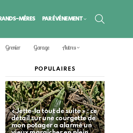
SEARCH
GRANDS-MÈRES
PAR ÉVÈNEMENT
Grenier
Garage
Autres
POPULAIRES
« Jette-la tout de suite » : ce
détail sur une courgette de
mon potager a alarmé un
vieux maraîcher en plein