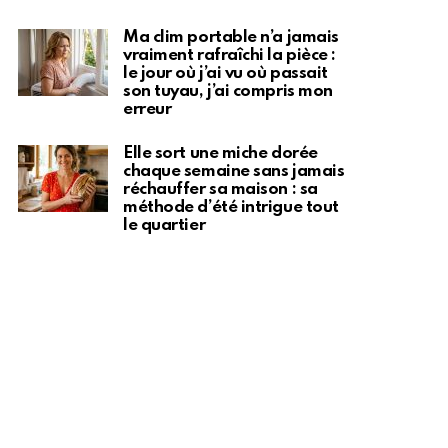
Ma clim portable n’a jamais
vraiment rafraîchi la pièce :
le jour où j’ai vu où passait
son tuyau, j’ai compris mon
erreur
Elle sort une miche dorée
chaque semaine sans jamais
réchauffer sa maison : sa
méthode d’été intrigue tout
le quartier