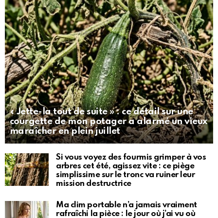
« Jette-la tout de suite » : ce détail sur une
courgette de mon potager a alarmé un vieux
maraîcher en plein juillet
Si vous voyez des fourmis grimper à vos
arbres cet été, agissez vite : ce piège
simplissime sur le tronc va ruiner leur
mission destructrice
Ma clim portable n’a jamais vraiment
rafraîchi la pièce : le jour où j’ai vu où