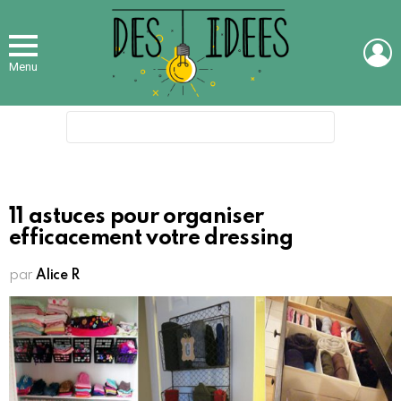
L
Menu
Search
for:
11 astuces pour organiser
efficacement votre dressing
par
Alice R