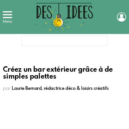
L
Menu
Search
for:
Créez un bar extérieur grâce à de
simples palettes
par
Laurie Bernard, rédactrice déco & loisirs créatifs