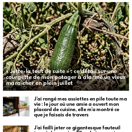
« Jette-la tout de suite » : ce détail sur une
courgette de mon potager a alarmé un vieux
maraîcher en plein juillet
J’ai rangé mes assiettes en pile toute ma
vie : le jour où une amie a ouvert mon
placard de cuisine, elle m’a montré ce
que je faisais de travers
J’ai failli jeter ce gigantesque fauteuil