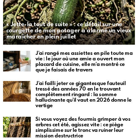
« Jette-la tout de suite » : ce détail sur une
courgette de mon potager a alarmé un vieux
maraîcher en plein juillet
J’ai rangé mes assiettes en pile toute ma
vie : le jour où une amie a ouvert mon
placard de cuisine, elle m’a montré ce
que je faisais de travers
J’ai failli jeter ce gigantesque fauteuil
tressé des années 70 en le trouvant
complètement ringard : la somme
hallucinante qu’il vaut en 2026 donne le
vertige
Si vous voyez des fourmis grimper à vos
arbres cet été, agissez vite : ce piège
simplissime sur le tronc va ruiner leur
mission destructrice