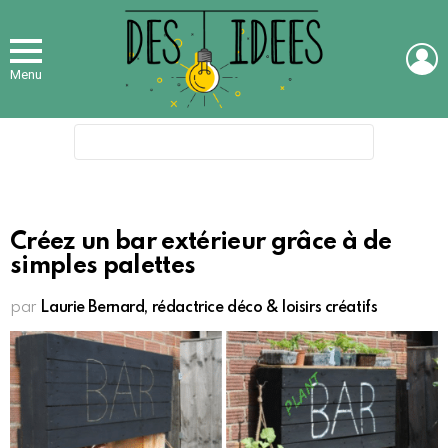
L
Menu
Search
for:
Créez un bar extérieur grâce à de
simples palettes
par
Laurie Bernard, rédactrice déco & loisirs créatifs