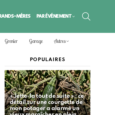
SEARCH
GRANDS-MÈRES
PAR ÉVÈNEMENT
Grenier
Garage
Autres
POPULAIRES
« Jette-la tout de suite » : ce
détail sur une courgette de
mon potager a alarmé un
vieux maraîcher en plein