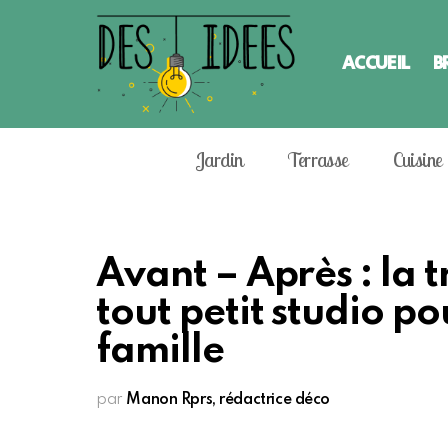
ACCUEIL
B
Jardin
Terrasse
Cuisine
Avant – Après : la 
tout petit studio p
famille
par
Manon Rprs, rédactrice déco