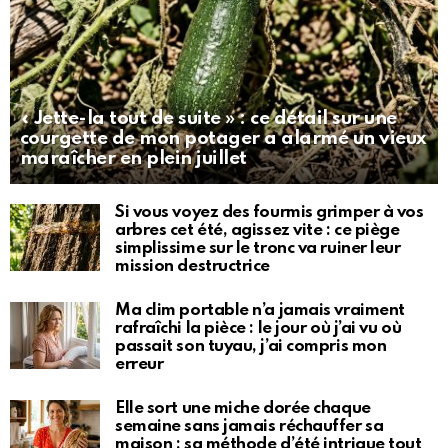
« Jette-la tout de suite » : ce détail sur une
courgette de mon potager a alarmé un vieux
maraîcher en plein juillet
Si vous voyez des fourmis grimper à vos
arbres cet été, agissez vite : ce piège
simplissime sur le tronc va ruiner leur
mission destructrice
Ma clim portable n’a jamais vraiment
rafraîchi la pièce : le jour où j’ai vu où
passait son tuyau, j’ai compris mon
erreur
Elle sort une miche dorée chaque
semaine sans jamais réchauffer sa
maison : sa méthode d’été intrigue tout