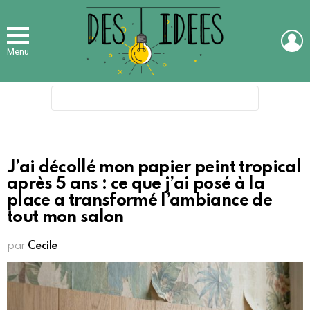
L
Menu
Search
for:
J’ai décollé mon papier peint tropical
après 5 ans : ce que j’ai posé à la
place a transformé l’ambiance de
tout mon salon
par
Cecile