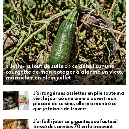
« Jette-la tout de suite » : ce détail sur une
courgette de mon potager a alarmé un vieux
maraîcher en plein juillet
J’ai rangé mes assiettes en pile toute ma
vie : le jour où une amie a ouvert mon
placard de cuisine, elle m’a montré ce
que je faisais de travers
J’ai failli jeter ce gigantesque fauteuil
tressé des années 70 en le trouvant