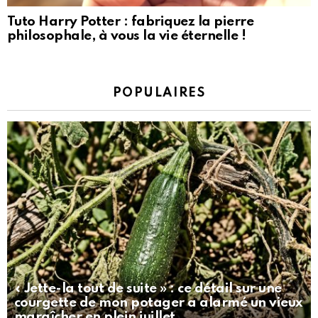
Tuto Harry Potter : fabriquez la pierre
philosophale, à vous la vie éternelle !
POPULAIRES
« Jette-la tout de suite » : ce détail sur une
courgette de mon potager a alarmé un vieux
maraîcher en plein juillet