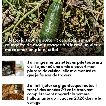
« Jette-la tout de suite » : ce détail sur une
courgette de mon potager a alarmé un vieux
maraîcher en plein juillet
J’ai rangé mes assiettes en pile toute ma
vie : le jour où une amie a ouvert mon
placard de cuisine, elle m’a montré ce
que je faisais de travers
J’ai failli jeter ce gigantesque fauteuil
tressé des années 70 en le trouvant
complètement ringard : la somme
hallucinante qu’il vaut en 2026 donne le
vertige