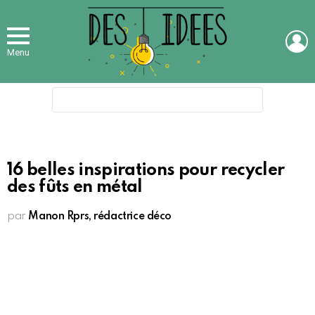
L
Menu
Search
for:
16 belles inspirations pour recycler
des fûts en métal
par
Manon Rprs, rédactrice déco