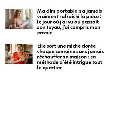
Ma clim portable n’a jamais
vraiment rafraîchi la pièce :
le jour où j’ai vu où passait
son tuyau, j’ai compris mon
erreur
Elle sort une miche dorée
chaque semaine sans jamais
réchauffer sa maison : sa
méthode d’été intrigue tout
le quartier