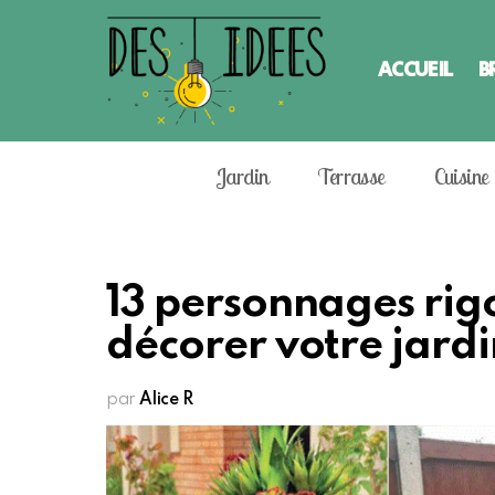
ACCUEIL
B
Jardin
Terrasse
Cuisine
13 personnages rigo
décorer votre jardi
par
Alice R