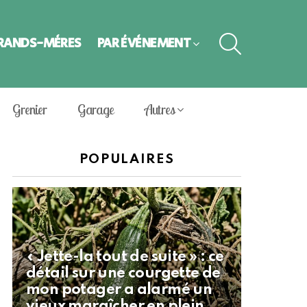
SEARCH
GRANDS-MÈRES
PAR ÉVÈNEMENT
Grenier
Garage
Autres
POPULAIRES
« Jette-la tout de suite » : ce
détail sur une courgette de
mon potager a alarmé un
vieux maraîcher en plein