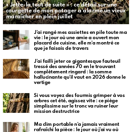
« Jette-la tout de suite » : ce détail sur une
courgette de mon potager a alarmé un vieux
maraîcher en plein juillet
J’ai rangé mes assiettes en pile toute ma
vie : le jour où une amie a ouvert mon
placard de cuisine, elle m’a montré ce
que je faisais de travers
J’ai failli jeter ce gigantesque fauteuil
tressé des années 70 en le trouvant
complètement ringard : la somme
hallucinante qu’il vaut en 2026 donne le
vertige
Si vous voyez des fourmis grimper à vos
arbres cet été, agissez vite : ce piège
simplissime sur le tronc va ruiner leur
mission destructrice
Ma clim portable n’a jamais vraiment
rafraîchi la pièce : le jour où j’ai vu où