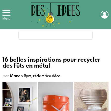
L
Menu
Search
for:
16 belles inspirations pour recycler
des fûts en métal
par
Manon Rprs, rédactrice déco