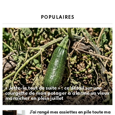
POPULAIRES
« Jette-la tout de suite » : ce détail sur une
courgette de mon potager a alarmé un vieux
maraîcher en plein juillet
J’ai rangé mes assiettes en pile toute ma