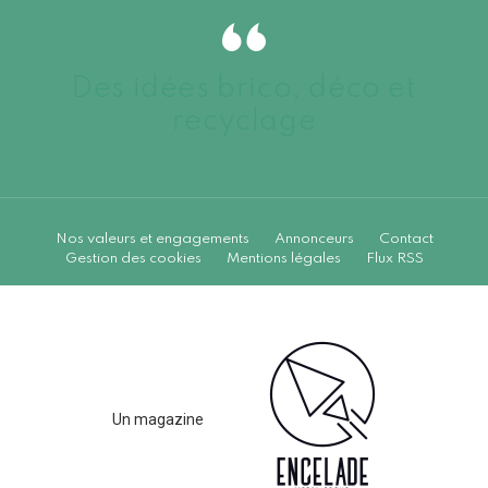
Des idées brico, déco et
recyclage
Nos valeurs et engagements
Annonceurs
Contact
Gestion des cookies
Mentions légales
Flux RSS
Un magazine