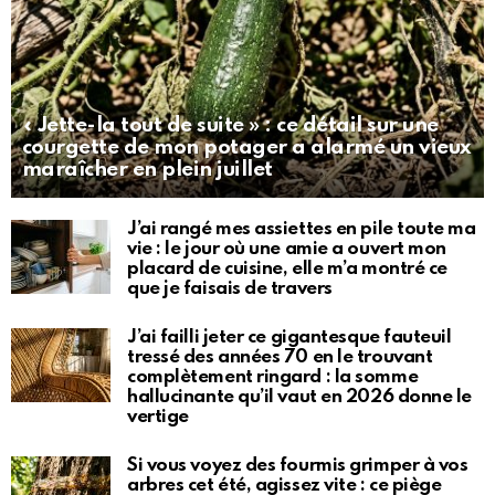
« Jette-la tout de suite » : ce détail sur une
courgette de mon potager a alarmé un vieux
maraîcher en plein juillet
J’ai rangé mes assiettes en pile toute ma
vie : le jour où une amie a ouvert mon
placard de cuisine, elle m’a montré ce
que je faisais de travers
J’ai failli jeter ce gigantesque fauteuil
tressé des années 70 en le trouvant
complètement ringard : la somme
hallucinante qu’il vaut en 2026 donne le
vertige
Si vous voyez des fourmis grimper à vos
arbres cet été, agissez vite : ce piège