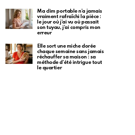
Ma clim portable n’a jamais
vraiment rafraîchi la pièce :
le jour où j’ai vu où passait
son tuyau, j’ai compris mon
erreur
Elle sort une miche dorée
chaque semaine sans jamais
réchauffer sa maison : sa
méthode d’été intrigue tout
le quartier