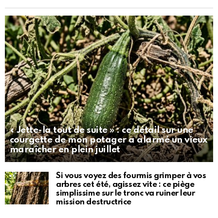
« Jette-la tout de suite » : ce détail sur une
courgette de mon potager a alarmé un vieux
maraîcher en plein juillet
Si vous voyez des fourmis grimper à vos
arbres cet été, agissez vite : ce piège
simplissime sur le tronc va ruiner leur
mission destructrice