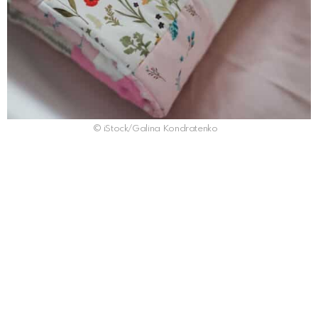
© iStock/Galina Kondratenko