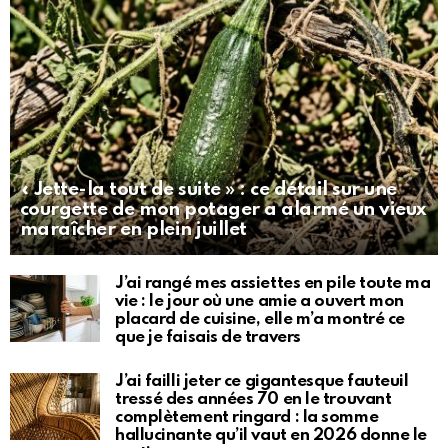
« Jette-la tout de suite » : ce détail sur une
courgette de mon potager a alarmé un vieux
maraîcher en plein juillet
J’ai rangé mes assiettes en pile toute ma
vie : le jour où une amie a ouvert mon
placard de cuisine, elle m’a montré ce
que je faisais de travers
J’ai failli jeter ce gigantesque fauteuil
tressé des années 70 en le trouvant
complètement ringard : la somme
hallucinante qu’il vaut en 2026 donne le