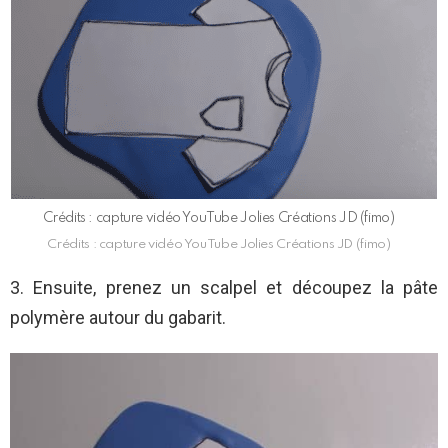
Crédits : capture vidéo YouTube Jolies Créations JD (fimo)
Crédits : capture vidéo YouTube Jolies Créations JD (fimo)
3. Ensuite, prenez un scalpel et découpez la pâte
polymère autour du gabarit.