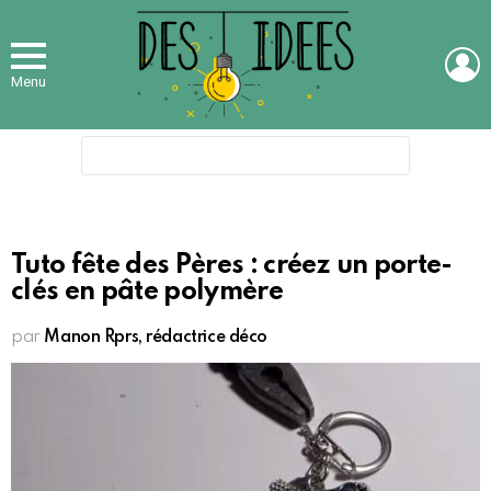
L
Menu
Search
for:
Tuto fête des Pères : créez un porte-
clés en pâte polymère
par
Manon Rprs, rédactrice déco