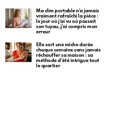
Ma clim portable n’a jamais
vraiment rafraîchi la pièce :
le jour où j’ai vu où passait
son tuyau, j’ai compris mon
erreur
Elle sort une miche dorée
chaque semaine sans jamais
réchauffer sa maison : sa
méthode d’été intrigue tout
le quartier