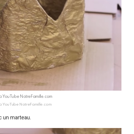
déo YouTube NotreFamille.com
déo YouTube NotreFamille.com
c un marteau.