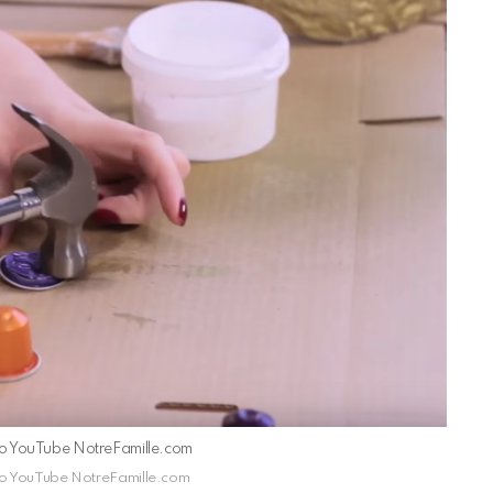
déo YouTube NotreFamille.com
déo YouTube NotreFamille.com