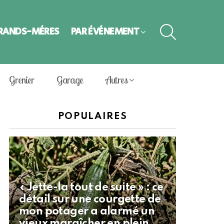
SEARCH
GRANDS-MÈRES
PAR ÉVÈNEMENT
Grenier
Garage
Autres
POPULAIRES
« Jette-la tout de suite » : ce
détail sur une courgette de
mon potager a alarmé un
vieux maraîcher en plein