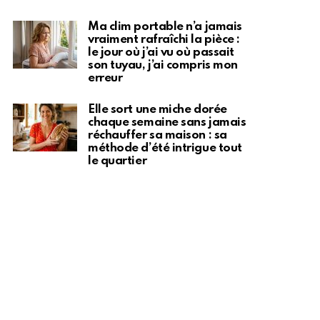
Ma clim portable n’a jamais
vraiment rafraîchi la pièce :
le jour où j’ai vu où passait
son tuyau, j’ai compris mon
erreur
Elle sort une miche dorée
chaque semaine sans jamais
réchauffer sa maison : sa
méthode d’été intrigue tout
le quartier