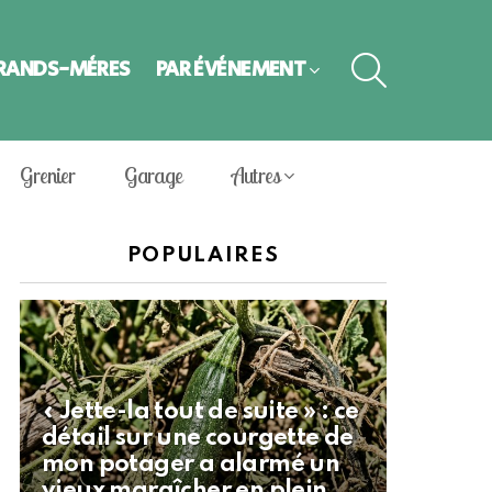
SEARCH
GRANDS-MÈRES
PAR ÉVÈNEMENT
Grenier
Garage
Autres
POPULAIRES
« Jette-la tout de suite » : ce
détail sur une courgette de
mon potager a alarmé un
vieux maraîcher en plein