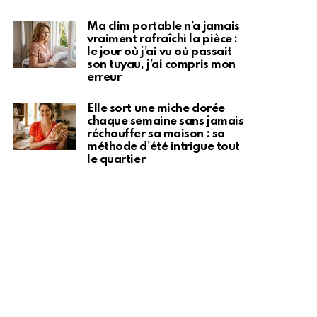
Ma clim portable n’a jamais
vraiment rafraîchi la pièce :
le jour où j’ai vu où passait
son tuyau, j’ai compris mon
erreur
Elle sort une miche dorée
chaque semaine sans jamais
réchauffer sa maison : sa
méthode d’été intrigue tout
le quartier