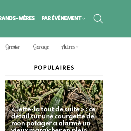
SEARCH
GRANDS-MÈRES
PAR ÉVÈNEMENT
Grenier
Garage
Autres
POPULAIRES
« Jette-la tout de suite » : ce
détail sur une courgette de
mon potager a alarmé un
vieux maraîcher en plein