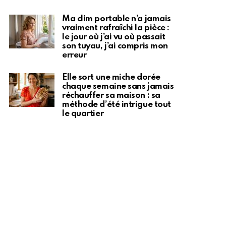
Ma clim portable n’a jamais
vraiment rafraîchi la pièce :
le jour où j’ai vu où passait
son tuyau, j’ai compris mon
erreur
Elle sort une miche dorée
chaque semaine sans jamais
réchauffer sa maison : sa
méthode d’été intrigue tout
le quartier