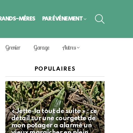
SEARCH
GRANDS-MÈRES
PAR ÉVÈNEMENT
Grenier
Garage
Autres
POPULAIRES
« Jette-la tout de suite » : ce
détail sur une courgette de
mon potager a alarmé un
vieux maraîcher en plein