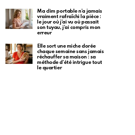
Ma clim portable n’a jamais
vraiment rafraîchi la pièce :
le jour où j’ai vu où passait
son tuyau, j’ai compris mon
erreur
Elle sort une miche dorée
chaque semaine sans jamais
réchauffer sa maison : sa
méthode d’été intrigue tout
le quartier