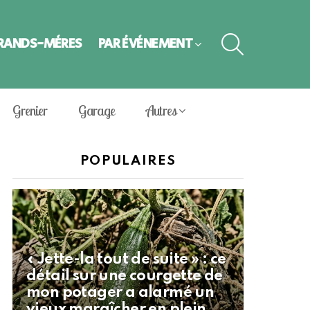
SEARCH
GRANDS-MÈRES
PAR ÉVÈNEMENT
Grenier
Garage
Autres
POPULAIRES
« Jette-la tout de suite » : ce
détail sur une courgette de
mon potager a alarmé un
vieux maraîcher en plein