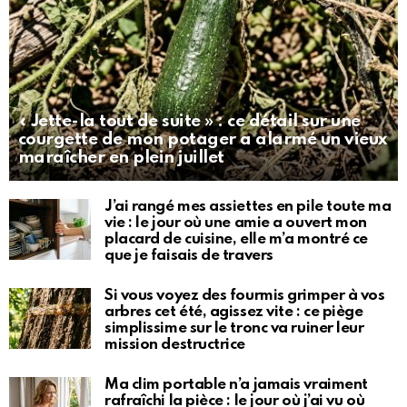
« Jette-la tout de suite » : ce détail sur une
courgette de mon potager a alarmé un vieux
maraîcher en plein juillet
J’ai rangé mes assiettes en pile toute ma
vie : le jour où une amie a ouvert mon
placard de cuisine, elle m’a montré ce
que je faisais de travers
Si vous voyez des fourmis grimper à vos
arbres cet été, agissez vite : ce piège
simplissime sur le tronc va ruiner leur
mission destructrice
Ma clim portable n’a jamais vraiment
rafraîchi la pièce : le jour où j’ai vu où