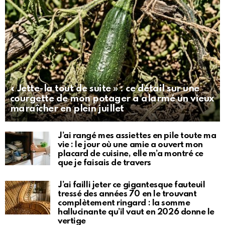
« Jette-la tout de suite » : ce détail sur une
courgette de mon potager a alarmé un vieux
maraîcher en plein juillet
J’ai rangé mes assiettes en pile toute ma
vie : le jour où une amie a ouvert mon
placard de cuisine, elle m’a montré ce
que je faisais de travers
J’ai failli jeter ce gigantesque fauteuil
tressé des années 70 en le trouvant
complètement ringard : la somme
hallucinante qu’il vaut en 2026 donne le
vertige